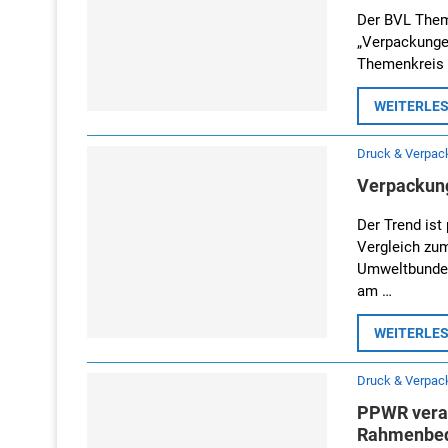
Der BVL Them
„Verpackungen
Themenkreis t
WEITERLE
Druck & Verpac
Verpackung
Der Trend ist
Vergleich zu
Umweltbundes
am …
WEITERLE
Druck & Verpac
PPWR verabs
Rahmenbed