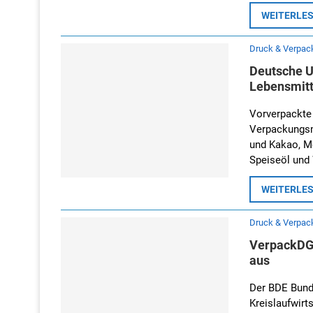
WEITERLE
Druck & Verpac
Deutsche U
Lebensmitt
Vorverpackte
Verpackungsmü
und Kakao, M
Speiseöl und 
WEITERLE
Druck & Verpac
VerpackDG 
aus
Der BDE Bund
Kreislaufwirt