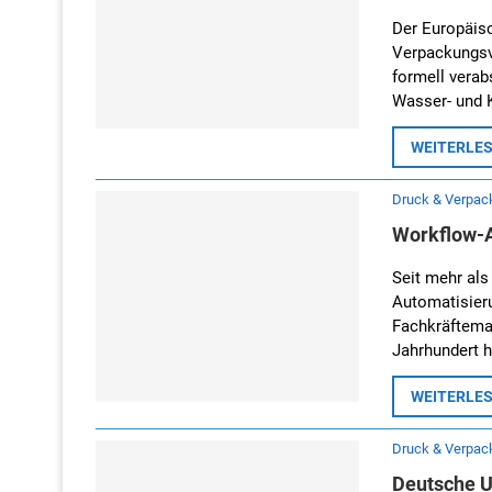
Der Europäis
Verpackungsv
formell vera
Wasser- und K
WEITERLE
Druck & Verpac
Workflow-A
Seit mehr als
Automatisieru
Fachkräfteman
Jahrhundert 
WEITERLE
Druck & Verpac
Deutsche U