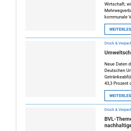
Wirtschaft, w
Mehrwegverba
kommunale Ve
WEITERLE
Druck & Verpac
Umweltschä
Neue Daten d
Deutschen Um
Getränkeabfül
43,3 Prozent
WEITERLE
Druck & Verpac
BVL-Themen
nachhaltig