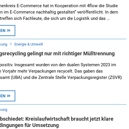
enkreis E-Commerce hat in Kooperation mit 4flow die Studie
 im E-Commerce nachhaltig gestalten“ veröffentlicht. In dem
reffen sich Fachleute, die sich um die Logistik und das …
SEN
kung
Energie & Umwelt
srecycling gelingt nur mit richtiger Mülltrennung
 positiv. Insgesamt wurden von den dualen Systemen 2023 im
m Vorjahr mehr Verpackungen recycelt. Das gaben das
amt (UBA) und die Zentrale Stelle Verpackungsregister (ZSVR)
SEN
kung
chiedet: Kreislaufwirtschaft braucht jetzt klare
ingungen für Umsetzung