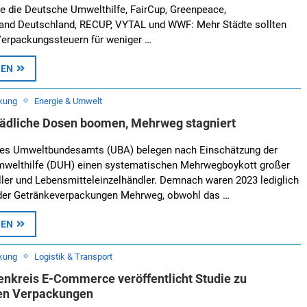
ie die Deutsche Umwelthilfe, FairCup, Greenpeace,
nd Deutschland, RECUP, VYTAL und WWF: Mehr Städte sollten
rpackungssteuern für weniger …
SEN
kung
Energie & Umwelt
dliche Dosen boomen, Mehrweg stagniert
es Umweltbundesamts (UBA) belegen nach Einschätzung der
welthilfe (DUH) einen systematischen Mehrwegboykott großer
ler und Lebensmitteleinzelhändler. Demnach waren 2023 lediglich
 der Getränkeverpackungen Mehrweg, obwohl das …
SEN
kung
Logistik & Transport
kreis E-Commerce veröffentlicht Studie zu
en Verpackungen