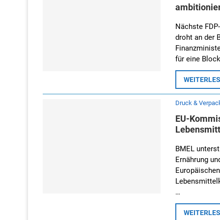
ambitionie
Nächste FDP-
droht an der 
Finanzminist
für eine Bloc
WEITERLE
Druck & Verpac
EU-Kommiss
Lebensmit
BMEL unterst
Ernährung und
Europäischen
Lebensmittel
…
WEITERLE