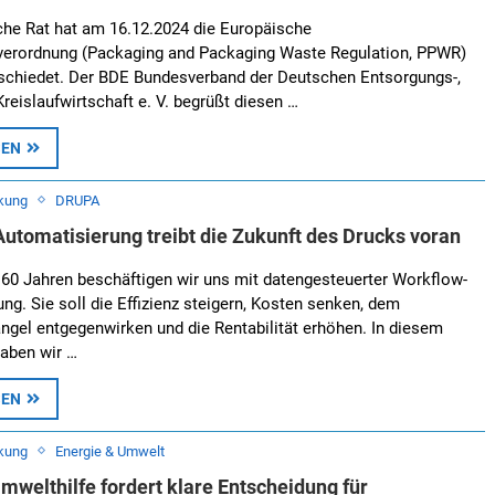
che Rat hat am 16.12.2024 die Europäische
erordnung (Packaging and Packaging Waste Regulation, PPWR)
bschiedet. Der BDE Bundesverband der Deutschen Entsorgungs-,
reislaufwirtschaft e. V. begrüßt diesen …
SEN
kung
DRUPA
utomatisierung treibt die Zukunft des Drucks voran
 60 Jahren beschäftigen wir uns mit datengesteuerter Workflow-
ng. Sie soll die Effizienz steigern, Kosten senken, dem
gel entgegenwirken und die Rentabilität erhöhen. In diesem
haben wir …
SEN
kung
Energie & Umwelt
mwelthilfe fordert klare Entscheidung für