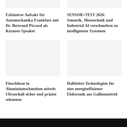
Exklusiver Auftakt für
SENSOR+TEST 2026:
Automechanika Frankfurt mit
Sensorik, Messtechnik und
Dr. Bertrand Piccard als
Industrial AI verschmelzen zu
Keynote-Speaker
intelligenten Systemen
Einschlüsse in
Halbleiter-Technologien für
Aluminiumschmelzen mittels
eine energieeffiziente
Ultraschall sicher und präzise
Elektronik aus Galliumnitrid
erkennen