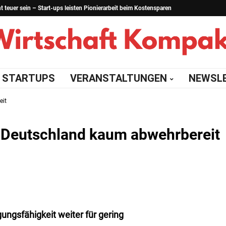
teuer sein – Start-ups leisten Pionierarbeit beim Kostensparen
STARTUPS
VERANSTALTUNGEN
NEWSL
eit
 Deutschland kaum abwehrbereit
gungsfähigkeit
weiter für gering