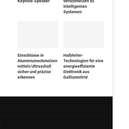
Keynote-Speaker
verschmelzen zu
intelligenten
Systemen
Einschlüsse in
Halbleiter-
Aluminiumschmelzen
Technologien für eine
mittels Ultraschall
energieeffiziente
sicher und präzise
Elektronik aus
erkennen
Galliumnitrid
t