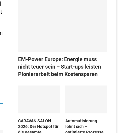
d
t
in
EM-Power Europe: Energie muss
nicht teuer sein – Start-ups leisten
Pionierarbeit beim Kostensparen
CARAVAN SALON
Automatisierung
2026: Der Hotspot für
lohnt sich –
die gesamte
optimierte Prozesse