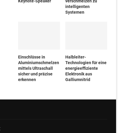
Keynote-Speaker
verschmelzen zu
intelligenten
Systemen
Einschlüsse in
Halbleiter-
Aluminiumschmelzen
Technologien für eine
mittels Ultraschall
energieeffiziente
sicher und präzise
Elektronik aus
erkennen
Galliumnitrid
t