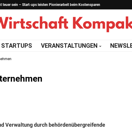
teuer sein – Start-ups leisten Pionierarbeit beim Kostensparen
STARTUPS
VERANSTALTUNGEN
NEWSL
rnehmen
nternehmen
und Verwaltung durch behördenübergreifende