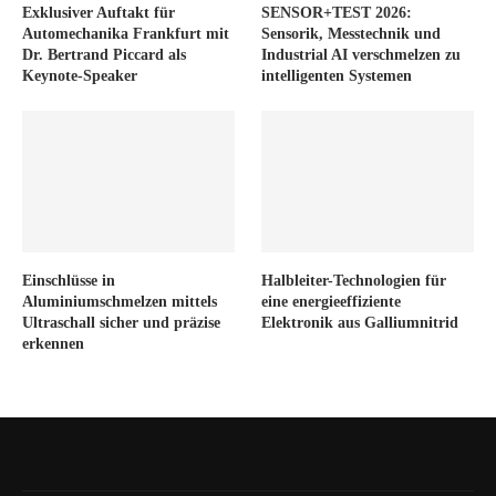
Exklusiver Auftakt für
SENSOR+TEST 2026:
Automechanika Frankfurt mit
Sensorik, Messtechnik und
Dr. Bertrand Piccard als
Industrial AI verschmelzen zu
Keynote-Speaker
intelligenten Systemen
Einschlüsse in
Halbleiter-Technologien für
Aluminiumschmelzen mittels
eine energieeffiziente
Ultraschall sicher und präzise
Elektronik aus Galliumnitrid
erkennen