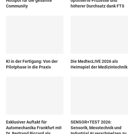
Hotspot für die gesamte
optimierte Prozesse und
Community
höherer Durchsatz dank FTS
KI in der Fertigung: Von der
Die MedtecLIVE 2026 als
Pilotphase in die Praxis
Heimspiel der Medizintechnik
Exklusiver Auftakt für
SENSOR+TEST 2026:
Automechanika Frankfurt mit
Sensorik, Messtechnik und
Dr. Bertrand Piccard als
Industrial AI verschmelzen zu