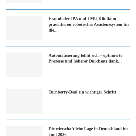
Fraunhofer IPA und LMU Klinikum
präsentieren robotisches Assistenzsystem für
die...
Automatisierung lohnt sich – optimierte
Prozesse und höherer Durchsatz dank...
Turn­ber­ry-Deal ein wich­ti­ger Schritt
Die wirtschaftliche Lage in Deutschland im
Juni 2026