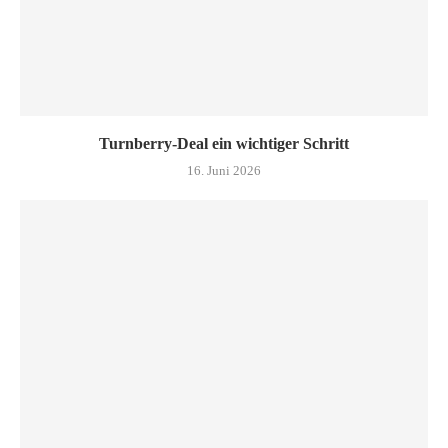
Turn­ber­ry-Deal ein wich­ti­ger Schritt
16. Juni 2026