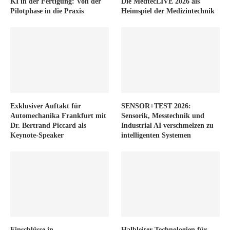
KI in der Fertigung: Von der
Die MedtecLIVE 2026 als
Pilotphase in die Praxis
Heimspiel der Medizintechnik
Exklusiver Auftakt für
SENSOR+TEST 2026:
Automechanika Frankfurt mit
Sensorik, Messtechnik und
Dr. Bertrand Piccard als
Industrial AI verschmelzen zu
Keynote-Speaker
intelligenten Systemen
Einschlüsse in
Halbleiter-Technologien für