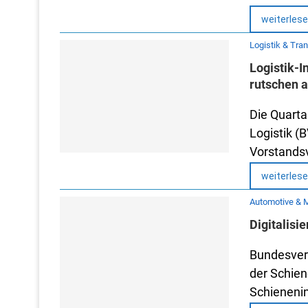
weiterles
Logistik & Tra
Logistik-I
rutschen 
Die Quarta
Logistik (B
Vorstands
weiterles
Automotive & M
Digitalisi
Bundesverk
der Schien
Schienenin