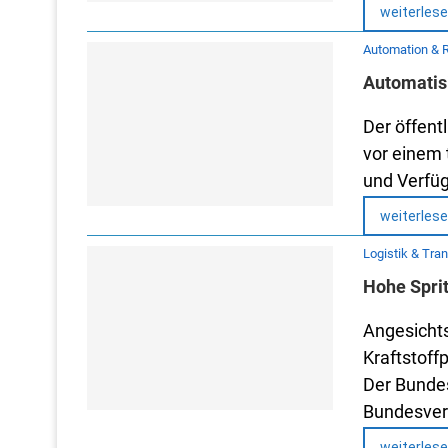
weiterles
Automation & 
Automatisi
Der öffent
vor einem 
und Verfügb
weiterles
Logistik & Tra
Hohe Spri
Angesichts
Kraftstoff
Der Bundes
Bundesver
weiterles