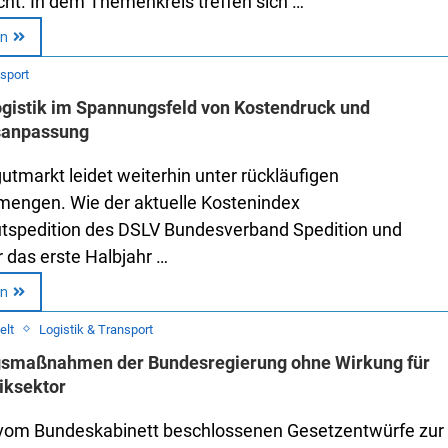
icht. In dem Themenkreis treffen sich …
en
nsport
ogistik im Spannungsfeld von Kostendruck und
sanpassung
utmarkt leidet weiterhin unter rückläufigen
engen. Wie der aktuelle Kostenindex
spedition des DSLV Bundesverband Spedition und
r das erste Halbjahr …
en
elt
Logistik & Transport
gsmaßnahmen der Bundesregierung ohne Wirkung für
iksektor
 vom Bundeskabinett beschlossenen Gesetzentwürfe zur