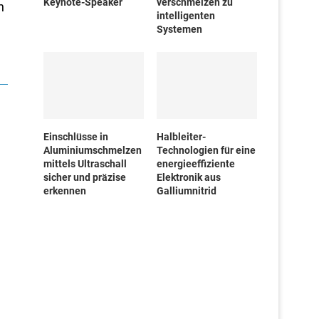
Keynote-Speaker
verschmelzen zu
n
intelligenten
Systemen
Einschlüsse in
Halbleiter-
Aluminiumschmelzen
Technologien für eine
mittels Ultraschall
energieeffiziente
sicher und präzise
Elektronik aus
erkennen
Galliumnitrid