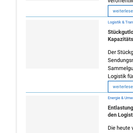
veröffentl
weiterles
Logistik & Tra
Stückgutl
Kapazität
Der Stückg
Sendungsm
Sammelgut
Logistik fü
weiterles
Energie & Umw
Entlastun
den Logist
Die heute