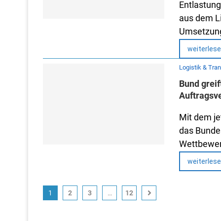
Entlastung
aus dem Li
Umsetzung
weiterles
Logistik & Tra
Bund greif
Auftragsv
Mit dem je
das Bundes
Wettbewerb
weiterles
1
2
3
…
12