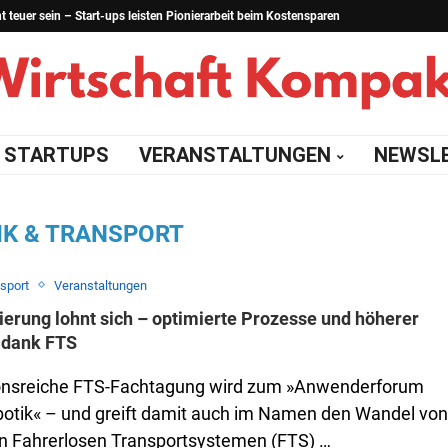
teuer sein – Start-ups leisten Pionierarbeit beim Kostensparen
STARTUPS
VERANSTALTUNGEN
NEWSL
IK & TRANSPORT
nsport
Veranstaltungen
erung lohnt sich – optimierte Prozesse und höherer
 dank FTS
tionsreiche FTS-Fachtagung wird zum »Anwenderforum
otik« – und greift damit auch im Namen den Wandel von
n Fahrerlosen Transportsystemen (FTS) …