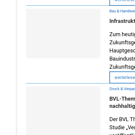
Bau & Handwe
Infrastru
Zum heutig
Zukunftsge
Hauptgesc
Bauindustri
Zukunftsge
weiterles
Druck & Verpa
BVL-Theme
nachhalti
Der BVL T
Studie „V