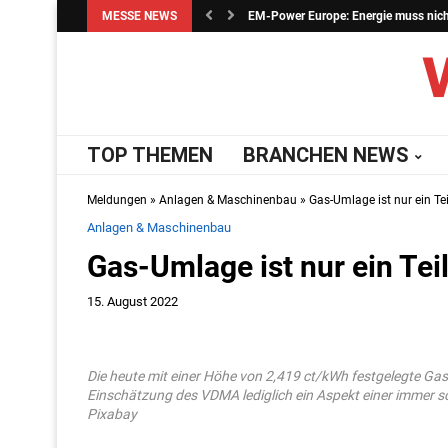
MESSE NEWS
EM-Power Europe: Energie muss nicht 
TOP THEMEN
BRANCHEN NEWS
Meldungen
»
Anlagen & Maschinenbau
»
Gas-Umlage ist nur ein Te
Anlagen & Maschinenbau
Gas-Umlage ist nur ein Tei
15. August 2022
Die heute mit einer Höhe von 2,419 ct/kWh festgelegte G
Einschätzung des VDMA lediglich ein Aspekt einer immer s
Pixabay