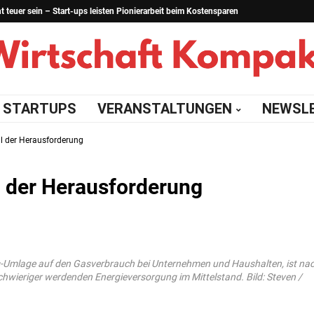
teuer sein – Start-ups leisten Pionierarbeit beim Kostensparen
STARTUPS
VERANSTALTUNGEN
NEWSL
il der Herausforderung
l der Herausforderung
as-Umlage auf den Gasverbrauch bei Unternehmen und Haushalten, ist na
chwieriger werdenden Energieversorgung im Mittelstand. Bild: Steven /