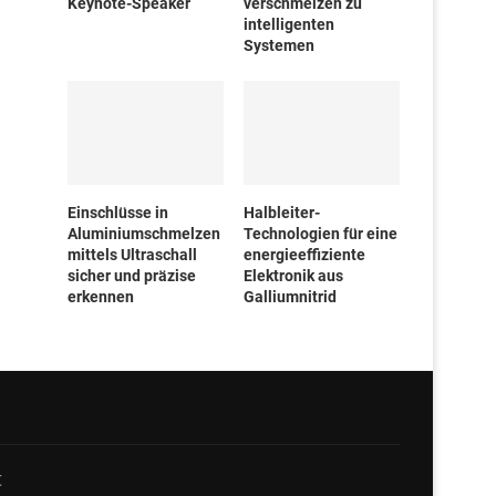
Keynote-Speaker
verschmelzen zu
intelligenten
Systemen
Einschlüsse in
Halbleiter-
Aluminiumschmelzen
Technologien für eine
mittels Ultraschall
energieeffiziente
sicher und präzise
Elektronik aus
erkennen
Galliumnitrid
t