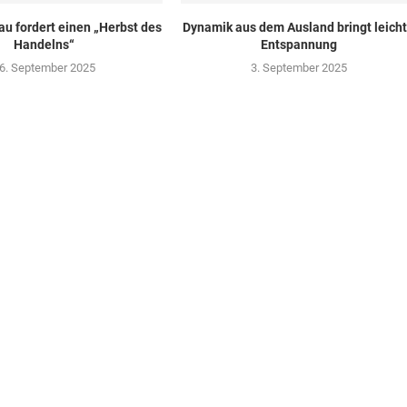
u fordert einen „Herbst des
Dynamik aus dem Ausland bringt leich
Handelns“
Entspannung
6. September 2025
3. September 2025