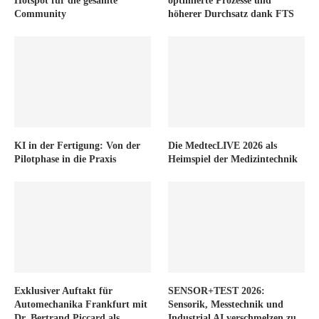
Hotspot für die gesamte
optimierte Prozesse und
Community
höherer Durchsatz dank FTS
KI in der Fertigung: Von der
Die MedtecLIVE 2026 als
Pilotphase in die Praxis
Heimspiel der Medizintechnik
Exklusiver Auftakt für
SENSOR+TEST 2026:
Automechanika Frankfurt mit
Sensorik, Messtechnik und
Dr. Bertrand Piccard als
Industrial AI verschmelzen zu