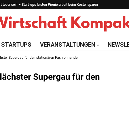
teuer sein – Start-ups leisten Pionierarbeit beim Kostensparen
STARTUPS
VERANSTALTUNGEN
NEWSL
ster Supergau für den stationären Fashionhandel
ächster Supergau für den