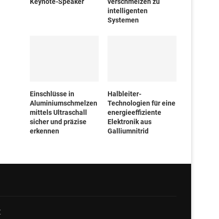
Keynote-Speaker
verschmelzen zu
intelligenten
Systemen
Einschlüsse in
Halbleiter-
Aluminiumschmelzen
Technologien für eine
mittels Ultraschall
energieeffiziente
sicher und präzise
Elektronik aus
erkennen
Galliumnitrid
t