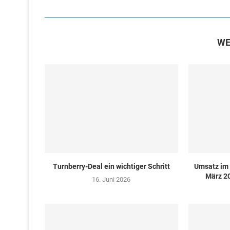
WE
Turn­ber­ry-Deal ein wich­ti­ger Schritt
Umsatz im 
März 20
16. Juni 2026