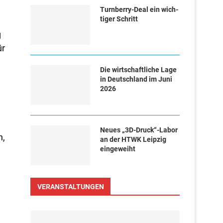
Turn­ber­ry-Deal ein wich­
ti­ger Schritt
g
ür
Die wirtschaftliche Lage
in Deutschland im Juni
2026
Neues „3D-Druck“-Labor
h,
an der HTWK Leipzig
eingeweiht
VERANSTALTUNGEN