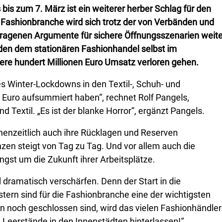
s zum 7. März ist ein weiterer herber Schlag für den
 Fashionbranche wird sich trotz der von Verbänden und
ragenen Argumente für sichere Öffnungsszenarien weite
en dem stationären Fashionhandel selbst im
e hundert Millionen Euro Umsatz verloren gehen.
es Winter-Lockdowns in den Textil-, Schuh- und
Euro aufsummiert haben“, rechnet Rolf Pangels,
Textil. „Es ist der blanke Horror“, ergänzt Pangels.
enzeitlich auch ihre Rücklagen und Reserven
zen steigt von Tag zu Tag. Und vor allem auch die
gst um die Zukunft ihrer Arbeitsplätze.
 dramatisch verschärfen. Denn der Start in die
tern sind für die Fashionbranche eine der wichtigsten
 noch geschlossen sind, wird das vielen Fashionhändle
 Leerstände in den Innenstädten hinterlassen!“,