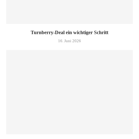
Turn­ber­ry-Deal ein wich­ti­ger Schritt
16. Juni 2026