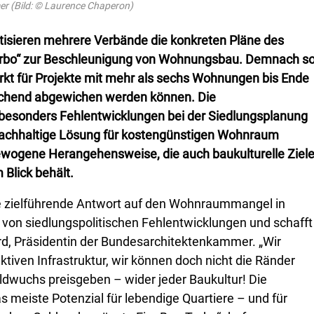
r (Bild: © Laurence Chaperon)
ritisieren mehrere Verbände die konkreten Pläne des
rbo“ zur Beschleunigung von Wohnungsbau. Demnach so
t für Projekte mit mehr als sechs Wohnungen bis Ende
ichend abgewichen werden können. Die
besonders Fehlentwicklungen bei der Siedlungsplanung
 nachhaltige Lösung für kostengünstigen Wohnraum
gewogene Herangehensweise, die auch baukulturelle Ziel
Blick behält.
ne zielführende Antwort auf den Wohnraummangel in
r von siedlungspolitischen Fehlentwicklungen und schafft
rd, Präsidentin der Bundesarchitektenkammer. „Wir
tiven Infrastruktur, wir können doch nicht die Ränder
ldwuchs preisgeben – wider jeder Baukultur! Die
s meiste Potenzial für lebendige Quartiere – und für