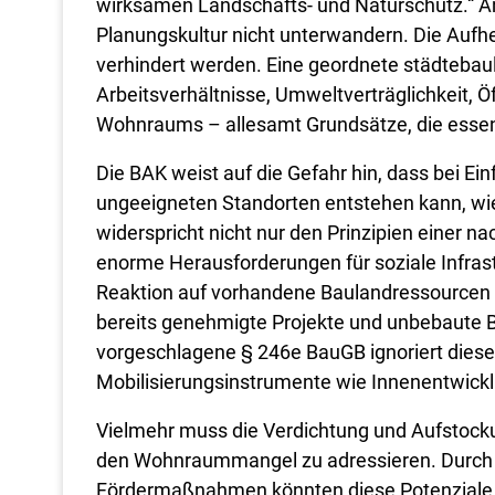
wirksamen Landschafts- und Naturschutz.“ An
Planungskultur nicht unterwandern. Die Auf
verhindert werden. Eine geordnete städtebau
Arbeitsverhältnisse, Umweltverträglichkeit, Ö
Wohnraums – allesamt Grundsätze, die essenzi
Die BAK weist auf die Gefahr hin, dass bei 
ungeeigneten Standorten entstehen kann, wie
widerspricht nicht nur den Prinzipien einer n
enorme Herausforderungen für soziale Infra
Reaktion auf vorhandene Baulandressourcen d
bereits genehmigte Projekte und unbebaute 
vorgeschlagene § 246e BauGB ignoriert dies
Mobilisierungsinstrumente wie Innenentwic
Vielmehr muss die Verdichtung und Aufstock
den Wohnraummangel zu adressieren. Durch 
Fördermaßnahmen könnten diese Potenziale e