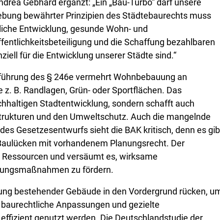
drea Gebhard ergänzt: „Ein „Bau-Turbo“ darf unsere
hebung bewährter Prinzipien des Städtebaurechts muss
liche Entwicklung, gesunde Wohn- und
ffentlichkeitsbeteiligung und die Schaffung bezahlbaren
ell für die Entwicklung unserer Städte sind.“
Einführung des § 246e vermehrt Wohnbebauung an
 z. B. Randlagen, Grün- oder Sportflächen. Das
achhaltigen Stadtentwicklung, sondern schafft auch
strukturen und den Umweltschutz. Auch die mangelnde
es Gesetzesentwurfs sieht die BAK kritisch, denn es gib
Baulücken mit vorhandenem Planungsrecht. Der
e Ressourcen und versäumt es, wirksame
klungsmaßnahmen zu fördern.
ung bestehender Gebäude in den Vordergrund rücken, u
baurechtliche Anpassungen und gezielte
ffizient genutzt werden. Die Deutschlandstudie der