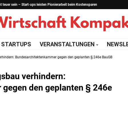
teuer sein – Start-ups leisten Pionierarbeit beim Kostensparen
STARTUPS
VERANSTALTUNGEN
NEWSL
rhindern: Bundesarchitektenkammer gegen den geplanten § 246e BauGB
sbau verhindern:
 gegen den geplanten § 246e