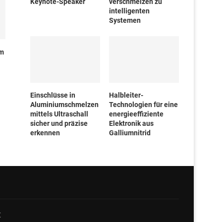
Keynote-Speaker
verschmelzen zu
intelligenten
Systemen
um
Einschlüsse in
Halbleiter-
Aluminiumschmelzen
Technologien für eine
mittels Ultraschall
energieeffiziente
sicher und präzise
Elektronik aus
erkennen
Galliumnitrid
t