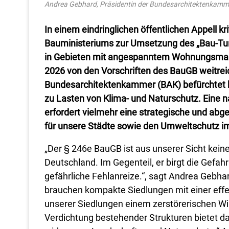
Andrea Gebhard, Präsidentin der Bundesarchitektenkamme
In einem eindringlichen öffentlichen Appell k
Bauministeriums zur Umsetzung des „Bau-Tu
in Gebieten mit angespanntem Wohnungsmark
2026 von den Vorschriften des BauGB weitre
Bundesarchitektenkammer (BAK) befürchtet 
zu Lasten von Klima- und Naturschutz. Eine
erfordert vielmehr eine strategische und ab
für unsere Städte sowie den Umweltschutz im 
„Der § 246e BauGB ist aus unserer Sicht kei
Deutschland. Im Gegenteil, er birgt die Gefah
gefährliche Fehlanreize.“, sagt Andrea Gebha
brauchen kompakte Siedlungen mit einer effek
unserer Siedlungen einem zerstörerischen Wi
Verdichtung bestehender Strukturen bietet da