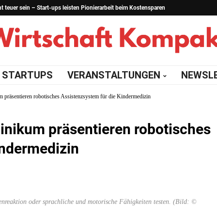
teuer sein – Start-ups leisten Pionierarbeit beim Kostensparen
STARTUPS
VERANSTALTUNGEN
NEWSL
präsentieren robotisches Assistenzsystem für die Kindermedizin
inikum präsentieren robotisches
indermedizin
enreaktion oder sprachliche und motorische Fähigkeiten testen. (Bild: ©