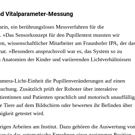
und Vitalparameter-Messung
rin, ein berührungsloses Messverfahren für die
. »Das Sensorkonzept für den Pupillentest mussten wir
m, wissenschaftlicher Mitarbeiter am Fraunhofer IPA, der da
at. »Besonders anspruchsvoll war es, das System so zu
en Anatomien der Kinder und variierenden Lichtverhältnissen
 Kamera-Licht-Einheit die Pupillenveränderungen auf einen
suchung. Zusätzlich prüft der Roboter über interaktive
ientinnen und Patienten sprachlich und motorisch unauffällig
ise Tiere auf dem Bildschirm oder bewerten ihr Befinden über
gkeit getestet wird.
erigen Arbeiten am Institut. Dazu gehören die Auswertung vo
sowie das automatische Errechnen einer geeigneten Position