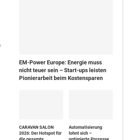
s
EM-Power Europe: Energie muss
nicht teuer sein – Start-ups leisten
Pionierarbeit beim Kostensparen
CARAVAN SALON
Automatisierung
n
2026: Der Hotspot für
lohnt sich –
die gesamte
optimierte Prozesse