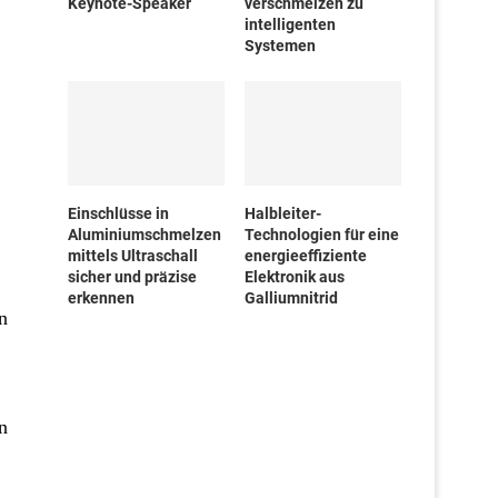
Keynote-Speaker
verschmelzen zu
intelligenten
Systemen
Einschlüsse in
Halbleiter-
Aluminiumschmelzen
Technologien für eine
mittels Ultraschall
energieeffiziente
sicher und präzise
Elektronik aus
erkennen
Galliumnitrid
n
n