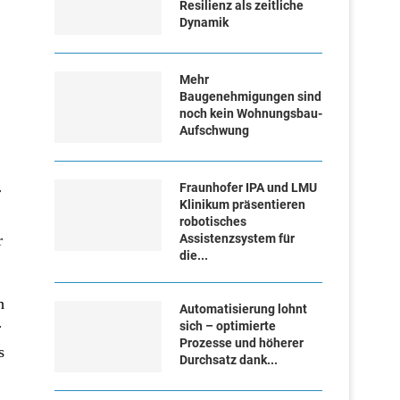
Resilienz als zeitliche
Dynamik
Mehr
Baugenehmigungen sind
noch kein Wohnungsbau-
Aufschwung
Fraunhofer IPA und LMU
r
Klinikum präsentieren
robotisches
r
Assistenzsystem für
die...
h
Automatisierung lohnt
r
sich – optimierte
Prozesse und höherer
s
Durchsatz dank...