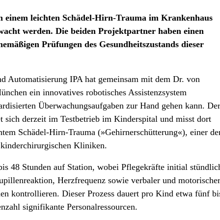
ch einem leichten Schädel-Hirn-Trauma im Krankenhaus
cht werden. Die beiden Projektpartner haben einen
tinemäßigen Prüfungen des Gesundheitszustands dieser
.
und Automatisierung IPA hat gemeinsam mit dem Dr. von
nchen ein innovatives robotisches Assistenzsystem
dardisierten Überwachungsaufgaben zur Hand gehen kann. De
sich derzeit im Testbetrieb im Kinderspital und misst dort
htem Schädel-Hirn-Trauma (»Gehirnerschütterung«), einer de
 kinderchirurgischen Kliniken.
is 48 Stunden auf Station, wobei Pflegekräfte initial stündlic
upillenreaktion, Herzfrequenz sowie verbaler und motorische
n kontrollieren. Dieser Prozess dauert pro Kind etwa fünf bi
nzahl signifikante Personalressourcen.