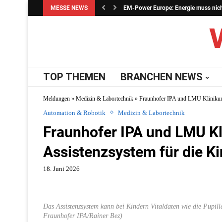
MESSE NEWS
EM-Power Europe: Energie muss nicht 
TOP THEMEN
BRANCHEN NEWS
Meldungen
»
Medizin & Labortechnik
»
Fraunhofer IPA und LMU Klinikum 
Automation & Robotik
Medizin & Labortechnik
Fraunhofer IPA und LMU Kl
Assistenzsystem für die K
18. Juni 2026
Das Assistenzsystem kann bei Kindern Vitaldaten wie die Pupill
Fraunhofer IPA/Rainer Bez)