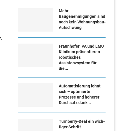
Mehr
Baugenehmigungen sind
noch kein Wohnungsbau-
Aufschwung
r
s
Fraunhofer IPA und LMU
Klinikum präsentieren
robotisches
Assistenzsystem für
die...
Automatisierung lohnt
sich – optimierte
Prozesse und höherer
Durchsatz dank...
Turn­ber­ry-Deal ein wich­
ti­ger Schritt