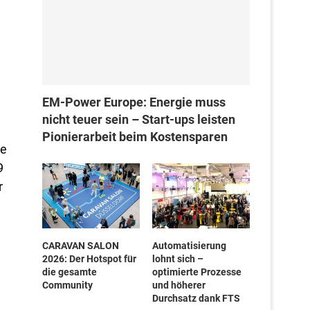
EM-Power Europe: Energie muss
nicht teuer sein – Start-ups leisten
Pionierarbeit beim Kostensparen
se
9
r
CARAVAN SALON
Automatisierung
2026: Der Hotspot für
lohnt sich –
e
die gesamte
optimierte Prozesse
Community
und höherer
Durchsatz dank FTS