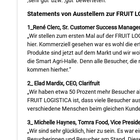
‚sehr gut‘ bzw. ‚gut‘ bewerteten.
Statements von Ausstellern zur FRUIT 
1_René Clerc, Sr. Customer Success Manager
„Wir stellen zum ersten Mal auf der FRUIT L
hier. Kommerziell gesehen war es wohl die er
Produkte sind jetzt auf dem Markt und wir wol
die Smart Agri-Halle. Denn alle Besucher, d
kommen hierher.“
2_ Elad Mardix, CEO, Clarifruit
„Wir haben etwa 50 Prozent mehr Besucher als
FRUIT LOGISTICA ist, dass viele Besucher au
verschiedene Menschen beim gleichen Kunde
3_ Michelle Haynes, Tomra Food, Vice Presi
„Wir sind sehr glücklich, hier zu sein. Es war
Besucherinnen und Besucher am Stand. Diese