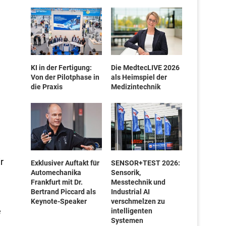
KI in der Fertigung:
Die MedtecLIVE 2026
Von der Pilotphase in
als Heimspiel der
die Praxis
Medizintechnik
r
Exklusiver Auftakt für
SENSOR+TEST 2026:
Automechanika
Sensorik,
Frankfurt mit Dr.
Messtechnik und
Bertrand Piccard als
Industrial AI
Keynote-Speaker
verschmelzen zu
e
intelligenten
Systemen