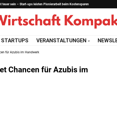
teuer sein – Start-ups leisten Pionierarbeit beim Kostensparen
STARTUPS
VERANSTALTUNGEN
NEWSL
ncen für Azubis im Handwerk
net Chancen für Azubis im