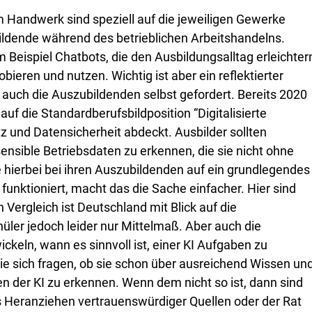
 Handwerk sind speziell auf die jeweiligen Gewerke
ildende während des betrieblichen Arbeitshandelns.
m Beispiel Chatbots, die den Ausbildungsalltag erleichter
eren und nutzen. Wichtig ist aber ein reflektierter
 auch die Auszubildenden selbst gefordert. Bereits 2020
auf die Standardberufsbildposition “Digitalisierte
z und Datensicherheit abdeckt. Ausbilder sollten
sensible Betriebsdaten zu erkennen, die sie nicht ohne
e hierbei bei ihren Auszubildenden auf ein grundlegendes
unktioniert, macht das die Sache einfacher. Hier sind
 Vergleich ist Deutschland mit Blick auf die
ler jedoch leider nur Mittelmaß. Aber auch die
ckeln, wann es sinnvoll ist, einer KI Aufgaben zu
sie sich fragen, ob sie schon über ausreichend Wissen un
n der KI zu erkennen. Wenn dem nicht so ist, dann sind
 Heranziehen vertrauenswürdiger Quellen oder der Rat