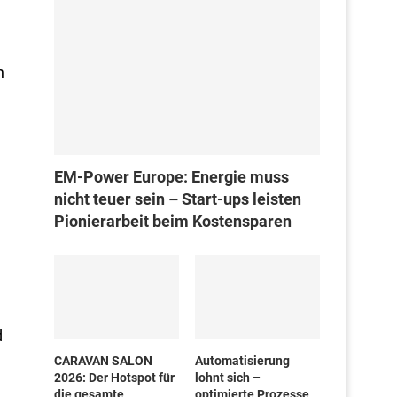
n
EM-Power Europe: Energie muss
nicht teuer sein – Start-ups leisten
Pionierarbeit beim Kostensparen
d
CARAVAN SALON
Automatisierung
2026: Der Hotspot für
lohnt sich –
die gesamte
optimierte Prozesse