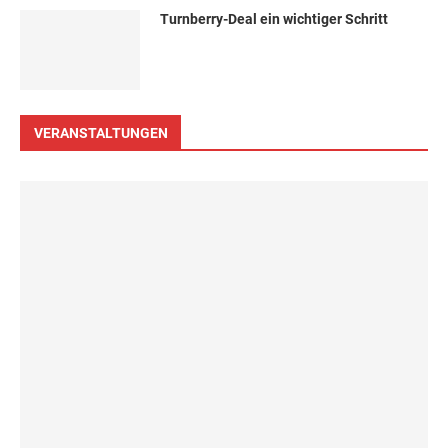
Turn­ber­ry-Deal ein wich­ti­ger Schritt
VERANSTALTUNGEN