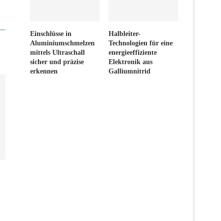
Einschlüsse in
Halbleiter-
Aluminiumschmelzen
Technologien für eine
mittels Ultraschall
energieeffiziente
sicher und präzise
Elektronik aus
erkennen
Galliumnitrid