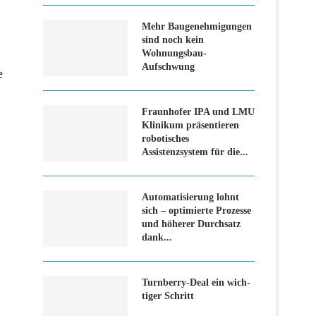
Mehr Baugenehmigungen
sind noch kein
Wohnungsbau-
Aufschwung
e
Fraunhofer IPA und LMU
Klinikum präsentieren
robotisches
Assistenzsystem für die...
Automatisierung lohnt
sich – optimierte Prozesse
und höherer Durchsatz
dank...
Turn­ber­ry-Deal ein wich­
ti­ger Schritt