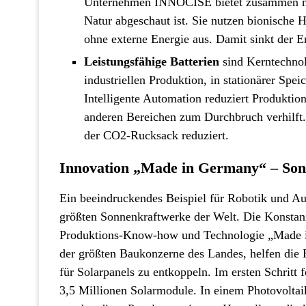
Unternehmen INNOCISE bietet zusammen mit 
Natur abgeschaut ist. Sie nutzen bionisch
ohne externe Energie aus. Damit sinkt der E
Leistungsfähige Batterien
sind Kerntechnol
industriellen Produktion, in stationärer Spe
Intelligente Automation reduziert Produktio
anderen Bereichen zum Durchbruch verhilft. 
der CO2-Rucksack reduziert.
Innovation „Made in Germany“ – So
Ein beeindruckendes Beispiel für Robotik und Aut
größten Sonnenkraftwerke der Welt. Die Konstanz
Produktions-Know-how und Technologie „Made in
der größten Baukonzerne des Landes, helfen die 
für Solarpanels zu entkoppeln. Im ersten Schritt f
3,5 Millionen Solarmodule. In einem Photovolta