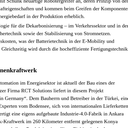
Schunk neuartige Robotergreifer an, deren Prinzip von de
e Hafteigenschaften und kommen beim Greifen der Komponente
nergiebedarf in der Produktion erheblich.
ogie für die Dekarbonisierung – im Verkehrssektor und in de
ichertechnik sowie der Stabilisierung von Stromnetzen.
nskosten, was der Batterietechnik in der E-Mobility und
Gleichzeitig wird durch die hocheffiziente Fertigungstechnik
nnenkraftwerk
omation im Energiesektor ist aktuell der Bau eines der
er Firma RCT Solutions liefert in diesem Projekt
 Germany“. Dem Bauherrn und Betreiber in der Türkei, ein
Experten vom Bodensee, sich von internationalen Lieferkette
ertigt eine eigens aufgebaute Industrie-4.0-Fabrik in Ankara
ik-Kraftwerk im 260 Kilometer entfernt gelegenen Konya