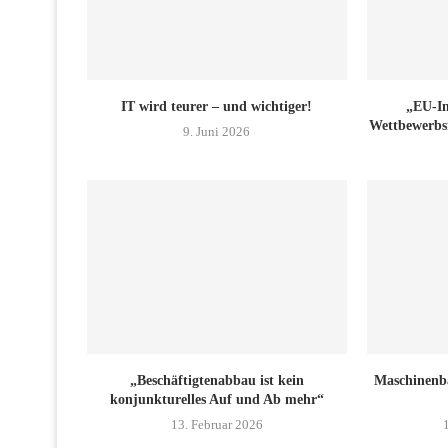
IT wird teurer – und wichtiger!
„EU-In
Wettbewerbsn
9. Juni 2026
„Beschäftigtenabbau ist kein
Maschinenba
konjunkturelles Auf und Ab mehr“
13. Februar 2026