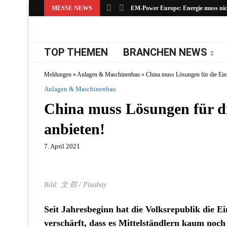
MESSE NEWS
EM-Power Europe: Energie muss nicht
TOP THEMEN
BRANCHEN NEWS
Meldungen
»
Anlagen & Maschinenbau
»
China muss Lösungen für die Einr
Anlagen & Maschinenbau
China muss Lösungen für di
anbieten!
7. April 2021
Bild: 文 邵 / Pixabay
Seit Jahresbeginn hat die Volksrepublik die E
verschärft, dass es Mittelständlern kaum noch 