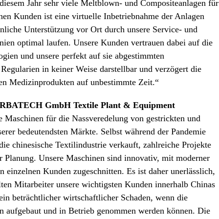
n diesem Jahr sehr viele Meltblown- und Compositeanlagen für
nen Kunden ist eine virtuelle Inbetriebnahme der Anlagen
liche Unterstützung vor Ort durch unsere Service- und
inien optimal laufen. Unsere Kunden vertrauen dabei auf die
logien und unsere perfekt auf sie abgestimmten
n Regularien in keiner Weise darstellbar und verzögert die
ten Medizinprodukten auf unbestimmte Zeit.“
 / ERBATECH GmbH Textile Plant & Equipment
ge Maschinen für die Nassveredelung von gestrickten und
nserer bedeutendsten Märkte. Selbst während der Pandemie
e chinesische Textilindustrie verkauft, zahlreiche Projekte
r Planung. Unsere Maschinen sind innovativ, mit moderner
en einzelnen Kunden zugeschnitten. Es ist daher unerlässlich,
ulten Mitarbeiter unsere wichtigsten Kunden innerhalb Chinas
n beträchtlicher wirtschaftlicher Schaden, wenn die
en aufgebaut und in Betrieb genommen werden können. Die