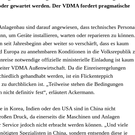
t oder gewartet werden. Der VDMA fordert pragmatische
Anlagenbau sind darauf angewiesen, dass technisches Persona
nn, um Geräte installieren, warten oder reparieren zu können
 seit Jahresbeginn aber weiter so verschärft, dass es kaum
nd Europa zu annehmbaren Konditionen in die Volksrepublik 
reise notwendige offizielle ministerielle Einladung ist kaum
Leiter VDMA Außenwirtschaft. Da die Einreiseregelungen
hiedlich gehandhabt werden, ist ein Flickenteppich
zu durchblicken ist. „Teilweise stehen die Bedingungen
nicht definitiv fest“, erläutert Ackermann.
 in Korea, Indien oder den USA sind in China nicht
roßen Druck, da einerseits die Maschinen und Anlagen
r Service jedoch nicht erbracht werden können. „Und viele
nötigten Spezialisten in China, sondern entsenden diese je