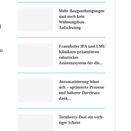
Mehr Baugenehmigungen
sind noch kein
Wohnungsbau-
l
Aufschwung
.
Fraunhofer IPA und LMU
zu
Klinikum präsentieren
robotisches
Assistenzsystem für die...
Automatisierung lohnt
sich – optimierte Prozesse
und höherer Durchsatz
dank...
Turn­ber­ry-Deal ein wich­
ti­ger Schritt