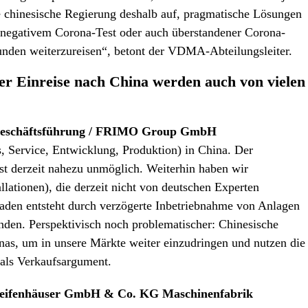
e chinesische Regierung deshalb auf, pragmatische Lösungen
t negativem Corona-Test oder auch überstandener Corona-
unden weiterzureisen“, betont der VDMA-Abteilungsleiter.
der Einreise nach China werden auch von vielen
r Geschäftsführung / FRIMO Group GmbH
, Service, Entwicklung, Produktion) in China. Der
ist derzeit nahezu unmöglich. Weiterhin haben wir
lationen), die derzeit nicht von deutschen Experten
aden entsteht durch verzögerte Inbetriebnahme von Anlagen
den. Perspektivisch noch problematischer: Chinesische
as, um in unsere Märkte weiter einzudringen und nutzen die
 als Verkaufsargument.
/ Reifenhäuser GmbH & Co. KG Maschinenfabrik