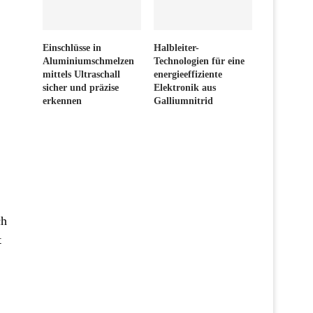
Einschlüsse in
Halbleiter-
Aluminiumschmelzen
Technologien für eine
mittels Ultraschall
energieeffiziente
sicher und präzise
Elektronik aus
erkennen
Galliumnitrid
ch
t