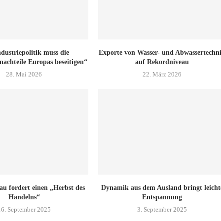
dustriepolitik muss die
Exporte von Wasser- und Abwassertechn
achteile Europas beseitigen“
auf Rekordniveau
28. Mai 2026
22. März 2026
u fordert einen „Herbst des
Dynamik aus dem Ausland bringt leicht
Handelns“
Entspannung
16. September 2025
3. September 2025