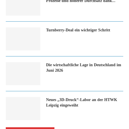
Prozesse und höherer Durchsatz dank...
Turn­ber­ry-Deal ein wich­ti­ger Schritt
Die wirtschaftliche Lage in Deutschland im
Juni 2026
Neues „3D-Druck“-Labor an der HTWK
Leipzig eingeweiht