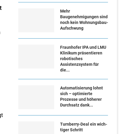
t
Mehr
Baugenehmigungen sind
noch kein Wohnungsbau-
Aufschwung
n
Fraunhofer IPA und LMU
Klinikum präsentieren
robotisches
Assistenzsystem für
die...
Automatisierung lohnt
sich – optimierte
Prozesse und höherer
Durchsatz dank...
gt
Turn­ber­ry-Deal ein wich­
ti­ger Schritt