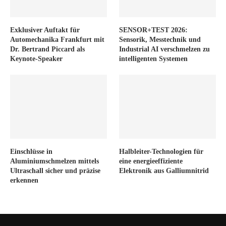
Exklusiver Auftakt für
SENSOR+TEST 2026:
Automechanika Frankfurt mit
Sensorik, Messtechnik und
Dr. Bertrand Piccard als
Industrial AI verschmelzen zu
Keynote-Speaker
intelligenten Systemen
Einschlüsse in
Halbleiter-Technologien für
Aluminiumschmelzen mittels
eine energieeffiziente
Ultraschall sicher und präzise
Elektronik aus Galliumnitrid
erkennen