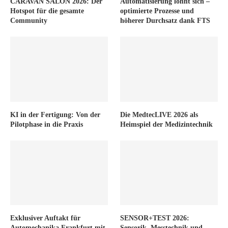
CARAVAN SALON 2026: Der
Automatisierung lohnt sich –
Hotspot für die gesamte
optimierte Prozesse und
Community
höherer Durchsatz dank FTS
KI in der Fertigung: Von der
Die MedtecLIVE 2026 als
Pilotphase in die Praxis
Heimspiel der Medizintechnik
Exklusiver Auftakt für
SENSOR+TEST 2026:
Automechanika Frankfurt mit
Sensorik, Messtechnik und