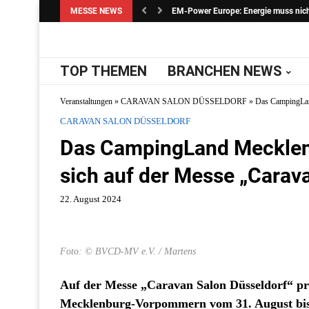
MESSE NEWS
EM-Power Europe: Energie muss nicht 
TOP THEMEN
BRANCHEN NEWS
Veranstaltungen
»
CARAVAN SALON DÜSSELDORF
»
Das CampingLan
CARAVAN SALON DÜSSELDORF
Das CampingLand Mecklen
sich auf der Messe „Carav
22. August 2024
Foto: © BVCD-MV e.V. / Martens
Auf der Messe „Caravan Salon Düsseldorf“ p
Mecklenburg-Vorpommern vom 31. August bis 