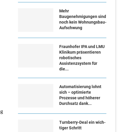
Mehr
Baugenehmigungen sind
noch kein Wohnungsbau-
Aufschwung
Fraunhofer IPA und LMU
Klinikum präsentieren
robotisches
Assistenzsystem für
die...
Automatisierung lohnt
sich – optimierte
Prozesse und höherer
Durchsatz dank...
ng
Turn­ber­ry-Deal ein wich­
ti­ger Schritt