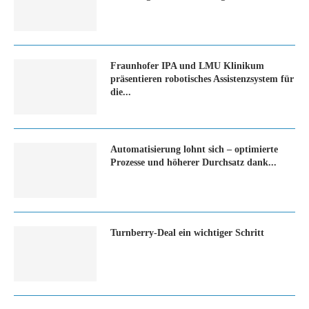
Fraunhofer IPA und LMU Klinikum
präsentieren robotisches Assistenzsystem für
die...
Automatisierung lohnt sich – optimierte
Prozesse und höherer Durchsatz dank...
Turn­ber­ry-Deal ein wich­ti­ger Schritt