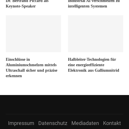
Dr. Bertrand Piccard als
Industrial AI verschmelzen zu
Keynote-Speaker
intelligenten Systemen
Einschlüsse in
Halbleiter-Technologien für
Aluminiumschmelzen mittels
eine energieeffiziente
Ultraschall sicher und präzise
Elektronik aus Galliumnitrid
erkennen
Impressum
Datenschutz
Mediadaten
Kontakt