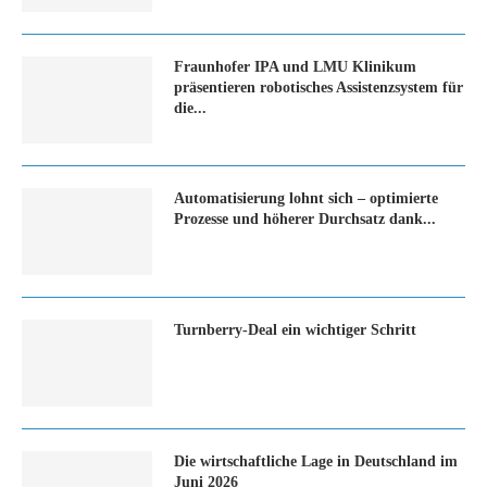
Fraunhofer IPA und LMU Klinikum
präsentieren robotisches Assistenzsystem für
die...
Automatisierung lohnt sich – optimierte
Prozesse und höherer Durchsatz dank...
Turn­ber­ry-Deal ein wich­ti­ger Schritt
Die wirtschaftliche Lage in Deutschland im
Juni 2026