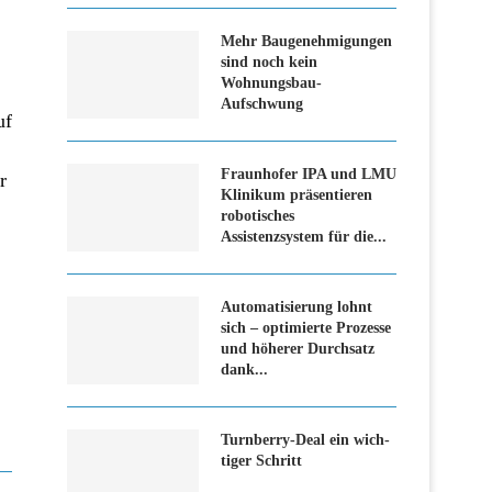
Mehr Baugenehmigungen
sind noch kein
Wohnungsbau-
Aufschwung
uf
Fraunhofer IPA und LMU
r
Klinikum präsentieren
robotisches
Assistenzsystem für die...
Automatisierung lohnt
sich – optimierte Prozesse
und höherer Durchsatz
dank...
Turn­ber­ry-Deal ein wich­
ti­ger Schritt