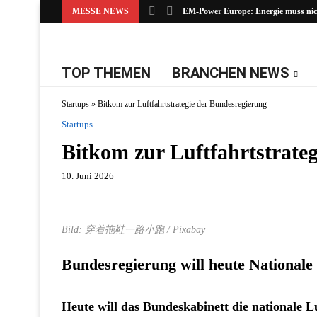
MESSE NEWS
EM-Power Europe: Energie muss nicht
TOP THEMEN
BRANCHEN NEWS
Startups
»
Bitkom zur Luftfahrtstrategie der Bundesregierung
Startups
Bitkom zur Luftfahrtstrate
10. Juni 2026
Bild: 穿着拖鞋一路小跑 / Pixabay
Bundesregierung will heute Nationale 
Heute will das Bundeskabinett die nationale Lu