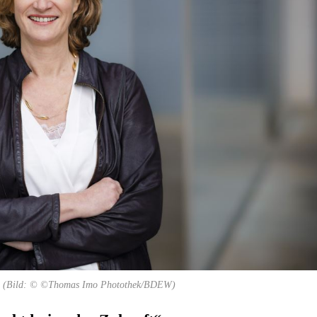
ung (Bild: © ©Thomas Imo Photothek/BDEW)