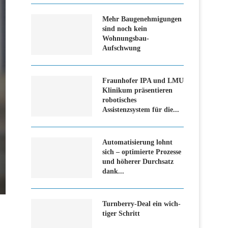
Mehr Baugenehmigungen
sind noch kein
Wohnungsbau-
Aufschwung
Fraunhofer IPA und LMU
Klinikum präsentieren
robotisches
Assistenzsystem für die...
Automatisierung lohnt
sich – optimierte Prozesse
und höherer Durchsatz
dank...
Turn­ber­ry-Deal ein wich­
ti­ger Schritt