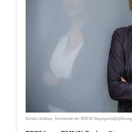
Kerstin Andreae, Vorsitzende der BDEW-Hauptgeschäftsführ