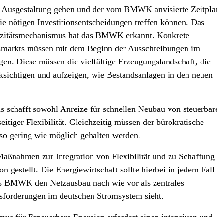
e Ausgestaltung gehen und der vom BMWK anvisierte Zeitpla
e nötigen Investitionsentscheidungen treffen können. Das
azitätsmechanismus hat das BMWK erkannt. Konkrete
ätsmarkts müssen mit dem Beginn der Ausschreibungen im
en. Diese müssen die vielfältige Erzeugungslandschaft, die
ichtigen und aufzeigen, wie Bestandsanlagen in den neuen
s schafft sowohl Anreize für schnellen Neubau von steuerbar
itiger Flexibilität. Gleichzeitig müssen der bürokratische
o gering wie möglich gehalten werden.
aßnahmen zur Integration von Flexibilität und zu Schaffung
n gestellt. Die Energiewirtschaft sollte hierbei in jedem Fall
das BMWK den Netzausbau nach wie vor als zentrales
usforderungen im deutschen Stromsystem sieht.
us für Erneuerbare Energien erfordert einen intensiven und