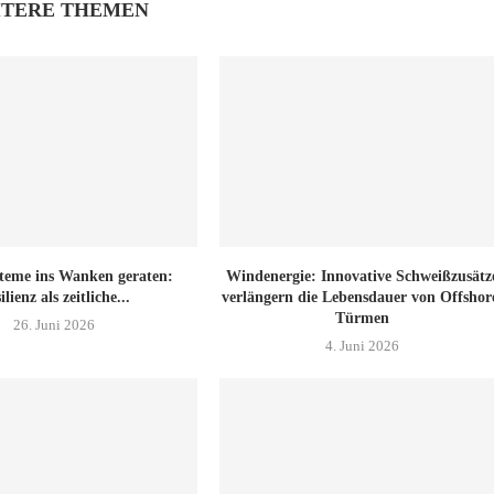
ITERE THEMEN
teme ins Wanken geraten:
Windenergie: Innovative Schweißzusätz
ilienz als zeitliche...
verlängern die Lebensdauer von Offshor
Türmen
26. Juni 2026
4. Juni 2026