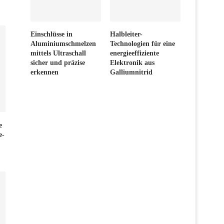
Einschlüsse in
Halbleiter-
Aluminiumschmelzen
Technologien für eine
mittels Ultraschall
energieeffiziente
sicher und präzise
Elektronik aus
erkennen
Galliumnitrid
e
e-