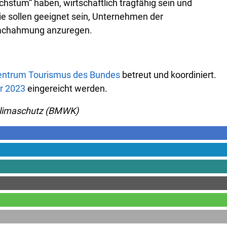
stum“ haben, wirtschaftlich tragfähig sein und
Sie sollen geeignet sein, Unternehmen der
 Nachahmung anzuregen.
ntrum Tourismus des Bundes
betreut und koordiniert.
r 2023
eingereicht werden.
 Klimaschutz (BMWK)