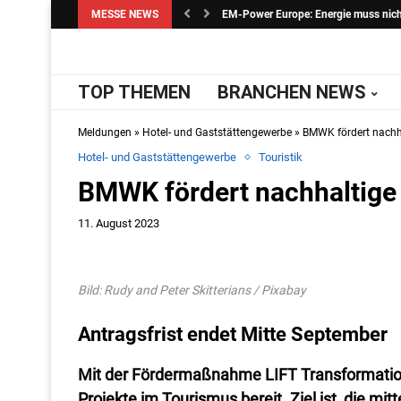
MESSE NEWS
EM-Power Europe: Energie muss nicht 
TOP THEMEN
BRANCHEN NEWS
Meldungen
»
Hotel- und Gaststättengewerbe
»
BMWK fördert nachh
Hotel- und Gaststättengewerbe
Touristik
BMWK fördert nachhaltige
11. August 2023
Bild: Rudy and Peter Skitterians / Pixabay
Antragsfrist endet Mitte September
Mit der Fördermaßnahme LIFT Transformation 
Projekte im Tourismus bereit. Ziel ist, die mi