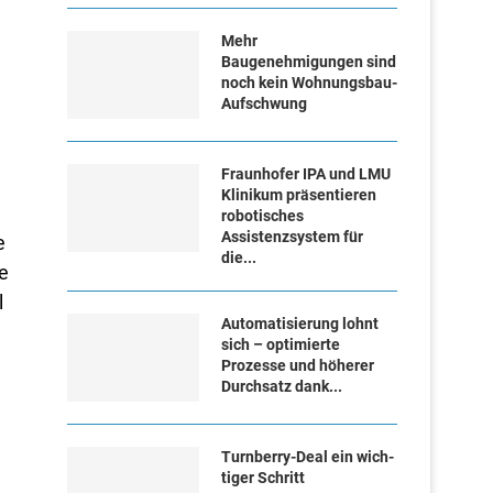
Mehr
Baugenehmigungen sind
noch kein Wohnungsbau-
Aufschwung
Fraunhofer IPA und LMU
Klinikum präsentieren
robotisches
Assistenzsystem für
e
die...
e
l
Automatisierung lohnt
sich – optimierte
Prozesse und höherer
Durchsatz dank...
Turn­ber­ry-Deal ein wich­
ti­ger Schritt